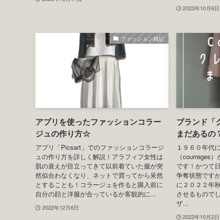
2023年10月6日
ファッション雑記
アプリを使ったファッションコラー
ブランド「
ジュの作り方☆
まだあるの
アプリ「Picsart」でのファッションコラージ
１９６０年代
ュの作り方を詳しく解説！アラフィフ女性は
（courreg
肌の衰えが目立ってきて以前着ていた服が突
です！かつて
然似合わなくなり、ネットで買ってから呆然
争奪状態です
とすることも！コラージュを作ると購入前に
に２０２２年
自分の顔と洋服が合っているか客観的に...
させるもので
ザ...
2022年12月6日
2022年10月2日