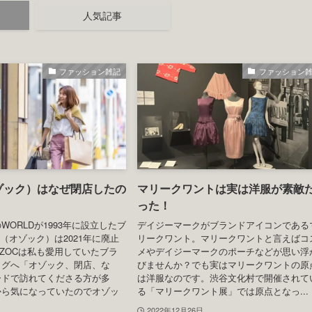
人気記事
ファッション雑記
ファッション
オゾック）はなぜ閉店したの
マリークワントは実は洋服が素敵
った！
WORLDが1993年に設立したブ
デイジーマークがブランドアイコンである
C（オゾック）は2021年に廃止
リークワント。マリークワントと言えばコ
ZOCは私も愛用していたブラ
メやデイジーマークのポーチなどが思い浮
ログへ「オゾック、閉店、な
びませんか？でも実はマリークワントの原
ードで訪れてくださる方が多
は洋服なのです。渋谷文化村で開催されて
から気になっていたのでオゾッ
る「マリークワント展」では原点となっ...
2022年12月26日