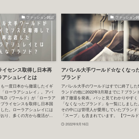
ファッション雑記
ファッション
ライセンス取得し日本再
アパレル大手ワールド☆なくなっ
ラアシュレイとは
ブランド
らも一度日本から撤退したイギ
アパレル大手のワールドはすでに終了した
ド「ローラアシュレイ」。アパ
ランドの他に2022年3月期までに７ブラン
RLD（ワールド）が「ローラア
終了撤退を発表。パッと見てわかりやすく
サブライセンスを取得し日本国
「なくなったブランド」を一覧にしました
ました。ローラアシュレイには
その中には管理人が愛用していたブランド
おり、多くの方から復活が...
「スープ」も含まれています。 【ワールド.
2022年9月16日