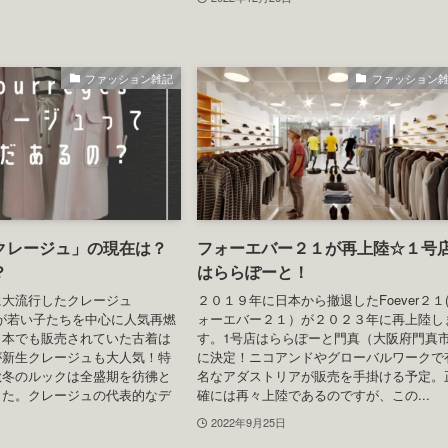
ファッション雑記
ファッション
クレージュ」の現在は？
フォーエバー２１が再上陸☆１号
？
はららぽーと！
に大流行したクレージュ
２０１９年に日本から撤退したFoever２１
es）が若い子たちを中心に人気再燃
ォーエバー２１）が２０２３年に再上陸し
日本でも販売されていた古着は
す。1号店はららぽーと門真（大阪府門真
が新生クレージュも大人気！特
に決定！ニコアンドやグローバルワークで
秋冬のルックは全盛期を彷彿と
名なアダストリアが販売を手掛ける予定。
した。クレージュの代表的なデ
確には再々上陸であるのですが、この...
2022年9月25日