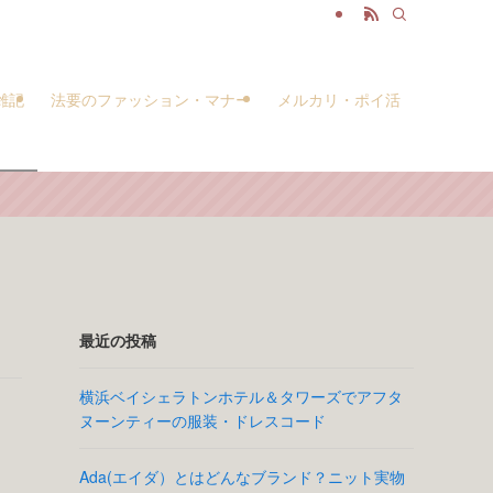
雑記
法要のファッション・マナー
メルカリ・ポイ活
最近の投稿
横浜ベイシェラトンホテル＆タワーズでアフタ
ヌーンティーの服装・ドレスコード
Ada(エイダ）とはどんなブランド？ニット実物