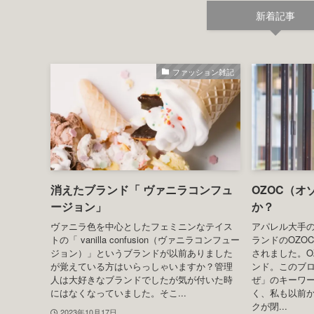
新着記事
ファッション雑記
消えたブランド「 ヴァニラコンフュ
OZOC（
ージョン」
か？
ヴァニラ色を中心としたフェミニンなテイス
アパレル大手の
トの「 vanilla confusion（ヴァニラコンフュー
ランドのOZO
ジョン）」というブランドが以前ありました
されました。O
が覚えている方はいらっしゃいますか？管理
ンド。このブ
人は大好きなブランドでしたが気が付いた時
ぜ」のキーワ
にはなくなっていました。そこ...
く、私も以前
クが閉...
2023年10月17日