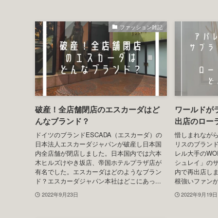
ファッション雑記
破産！全店舗閉店のエスカーダはど
ワールドが
んなブランド？
出店のロー
ドイツのブランドESCADA（エスカーダ）の
惜しまれなが
日本法人エスカーダジャパンが破産し日本国
リスのブラン
内全店舗が閉店しました。日本国内では六本
レル大手のWO
木ヒルズけやき坂店、帝国ホテルプラザ店が
シュレイ」の
有名でした。エスカーダはどのようなブラン
内で再出店し
ド？エスカーダジャパン本社はどこにあっ...
根強いファンが
2022年9月23日
2022年9月19日