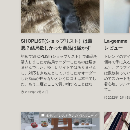
った！
ティー☆ゲ
雰囲気は？
デイジーマークがブランドアイコンであるマ
リークワント。マリークワントと言えばコス
リッツカール
メやデイジーマークのポーチなどが思い浮か
ジ」でのクリ
びませんか？でも実はマリークワントの原点
ッツカールト
は洋服なのです。渋谷文化村で開催されてい
なホテルです
る「マリークワント展」では原点となっ...
中央に立派な
に。クリスマ
2022年12月26日
タ...
2022年12月25
ブランド・商品レビュー
SHOPLIST(ショップリスト）は最
La-gem