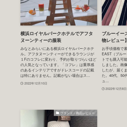
悪？結局欲しかった商品は届かず
レビュー
初めてSHOPLIST(ショップリスト）で商品を
トレンドのア
購入しましたが結局オーダーしたものは届き
価格で手に入る人
ませんでした。怪しいサイトではありません
ム）。アラフ
し、対応もきちんとしていましたがオーダー
は数枚持って
した商品が届かないという口コミは本当でし
めてスカート
た。もう二度とここで買い物することはな...
着心地、シル
て...
2022年12月20日
2022年12月18
ホテル、レストランのドレスコード
横浜ロイヤルパークホテルでアフタ
ブルーイー
ヌーンティーの服装
物レビュー