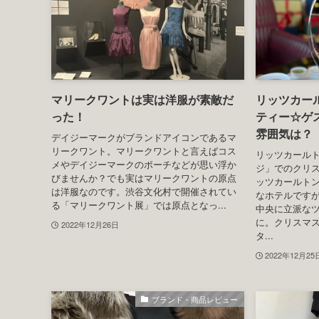
ホーム
2022年
12月
2022年12月
– date –
ファッション雑記
マリークワントは実は洋服が素敵だ
リッツカー