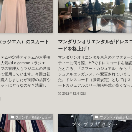
ストの服装やラウンジの
ンティーの服装【カジュアルエレ
ンス】
トン東京「ザ・ロビーラウン
マンダリンオリエンタル東京３８Fのオリ
スマスアフタヌーンティー。リ
タルラウンジで提供されるアフタヌーンテ
ン東京はとてもラグジュアリー
ー。オリエンタルラウンジのドレスコード
がクリスマス時期はラウンジの
昨年、スマートカジュアルからカジュアル
ツリーが飾られてさらに素敵
レガンスへ格上げされました。カジュアル
スのラウンジの雰囲気、アフ
レガンスとは実際にはどのような服装が...
2022年12月23日
日
ブランド・商品レビュー
ホテル、レストランのドレスコ
me（ラジエム）のスカート
マンダリンオリエンタルがドレス