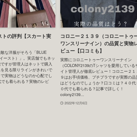
ードを格上げ！
イテムや定番アイテムがお手頃
マンダリンオリエンタル東京のアフタヌー
気のLa-gemme（ラジエ
ティーに伺う際、HPでドレスコードを確
ィフの管理人もラジエムの洋服
たところ、「スマートカジュアル」から「
いて愛用しています。今回は初
ジュアルエレガンス」へ変更されていまし
を購入しましたが実際の品質や
た。ドレスコード（服装規定）としてはス
エットはどうなのか？洗濯し
ートカジュアルより一段階格式が高くなっ..
2022年12月12日
日
ブランド・商品レビュー
ブランド・商品レビ
ストの評判【スカート実
コロニー２１３９（コロニートゥ
】
ワンスリーナイン）の品質と実物