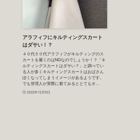
みなとみらいにある横浜ロイヤルパークホテ
お手頃価格で素
ル。アフタヌーンティーができるラウンジが
EAST（ブル
１Fのコフレに変わり、予約が取りづらいほど
トでも購入可
の人気となっています。「コフレ」は重厚感
しました。画
のあるインテリアですがドレスコードの記載
したが、届く
は特にありません。記載がない場合はス...
た。40代、5
ュ...
2022年12月10日
2022年12月8日
ブランド・商品レビュー
アラフィフにキルティングスカート
はダサい！？