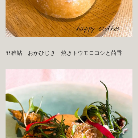
🍴稚鮎 おかひじき 焼きトウモロコシと茴香