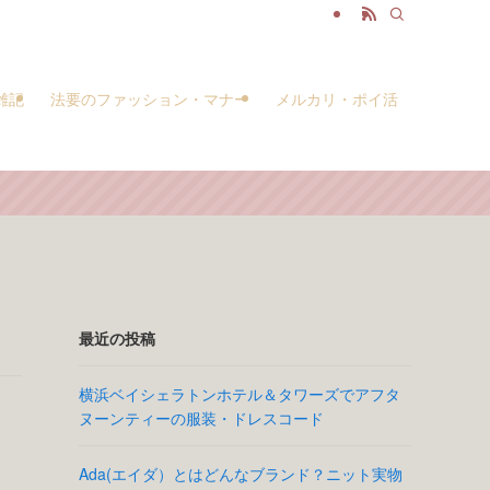
雑記
法要のファッション・マナー
メルカリ・ポイ活
最近の投稿
横浜ベイシェラトンホテル＆タワーズでアフタ
ヌーンティーの服装・ドレスコード
Ada(エイダ）とはどんなブランド？ニット実物